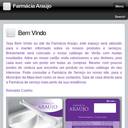
Farmácia Araújo
Menu
Search
Bem Vindo
Seja Bem Vindo ao site da Farmácia Araújo, este espaço será utilizado
para o manter informado sobre os nossos produtos e serviços.
Brevemente será colocado o nosso catálogo de Verão com muitas
novidades. Adira ao nosso cartão onde valorizamos o seu dinheiro, pois
cada euro vale um ponto em todas as compras. Mesmo com poucos
pontos de certeza que encontra um produto no nosso catálogo do seu
interesse. Pode consultar a Farmácia de Serviço no nosso site, para o
Município da Maia bem como os seus contactos. Saia de casa directo para
a Farmácia de serviço mais perto da sua residência.
Reinaldo Coelho