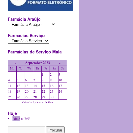
Farmácia Araújo
Farmácias Serviço
Farmácias de Serviço Maia
«
September 2023
»
Mo
Tu
We
Th
Fr
Sa
Su
1
2
3
4
5
6
7
8
9
10
11
12
13
14
15
16
17
18
19
20
21
22
23
24
25
26
27
28
29
30
Calendar by
Kieran O'Shea
Hoje
Dia 8
at 7:53