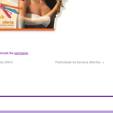
okmark the
permalink
.
 de 200ml
Publicidade da Semana (Montra)
→