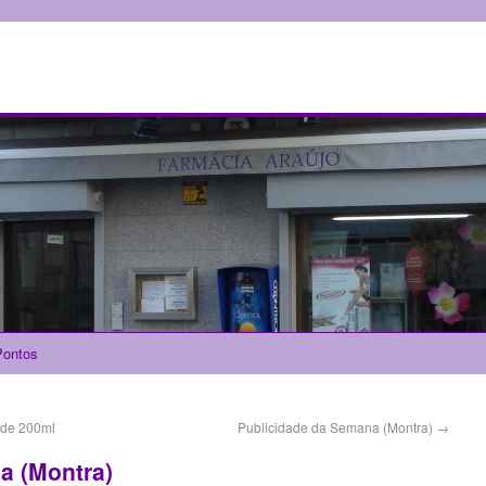
ontos
 de 200ml
Publicidade da Semana (Montra)
→
a (Montra)