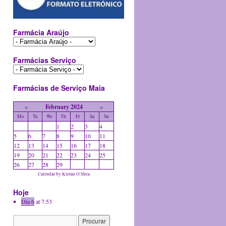
Farmácia Araújo
Farmácias Serviço
Farmácias de Serviço Maia
«
February 2024
»
Mo
Tu
We
Th
Fr
Sa
Su
1
2
3
4
5
6
7
8
9
10
11
12
13
14
15
16
17
18
19
20
21
22
23
24
25
26
27
28
29
Calendar by
Kieran O'Shea
Hoje
Dia 6
at 7:53